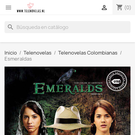
shopping_cart


(0)
search
Inicio
Telenovelas
Telenovelas Colombianas
Esmeraldas