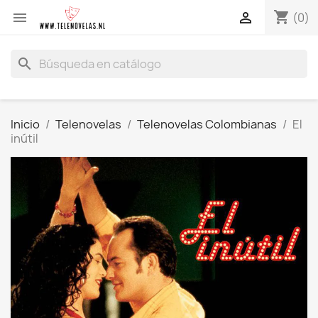
shopping_cart


(0)
search
Inicio
Telenovelas
Telenovelas Colombianas
El
inútil