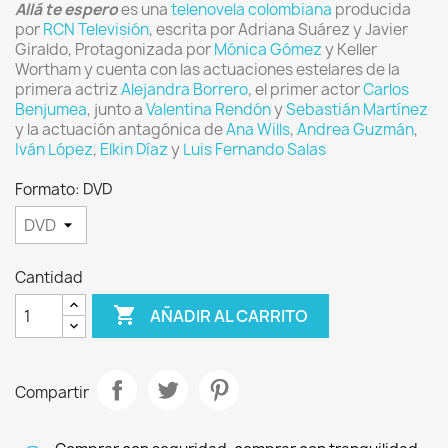
Allá te espero
es una
telenovela
colombiana
producida
por
RCN Televisión
, escrita por Adriana Suárez y Javier
Giraldo, Protagonizada por
Mónica Gómez
y Keller
Wortham y cuenta con las actuaciones estelares de la
primera actriz
Alejandra Borrero
, el primer actor
Carlos
Benjumea
, junto a
Valentina Rendón
y
Sebastián Martínez
y la actuación antagónica de
Ana Wills
,
Andrea Guzmán
,
Iván López
,
Elkin Díaz
y
Luis Fernando Salas
Formato: DVD
Cantidad

AÑADIR AL CARRITO
Compartir