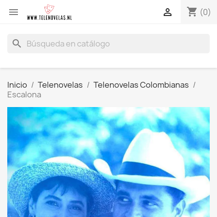
shopping_cart


(0)
search
Inicio
Telenovelas
Telenovelas Colombianas
Escalona