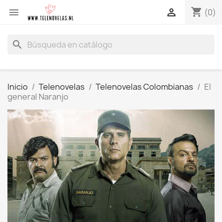
shopping_cart


(0)
search
Inicio
Telenovelas
Telenovelas Colombianas
El
general Naranjo