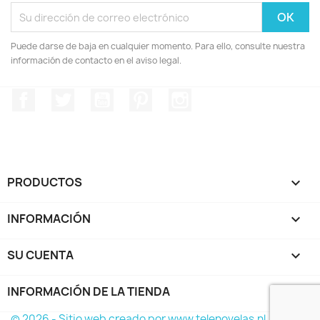
Puede darse de baja en cualquier momento. Para ello, consulte nuestra
información de contacto en el aviso legal.
Facebook
Twitter
YouTube
Pinterest
Instagram
PRODUCTOS

INFORMACIÓN

SU CUENTA

INFORMACIÓN DE LA TIENDA
keyboard_arrow_down
© 2026 - Sitio web creado por www.telenovelas.nl