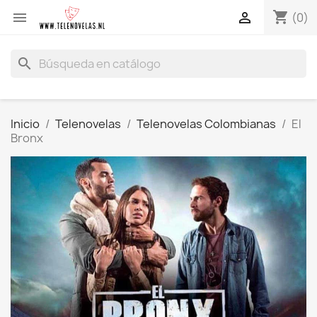
shopping_cart


(0)
search
Inicio
Telenovelas
Telenovelas Colombianas
El
Bronx