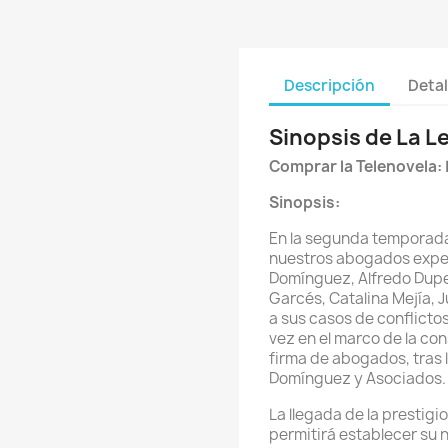
Descripción
Detal
Sinopsis de La L
Comprar la Telenovela
:
Sinopsis:
En la segunda temporada
nuestros abogados exper
Domínguez, Alfredo Duperl
Garcés, Catalina Mejía, J
a sus casos de conflictos
vez en el marco de la co
firma de abogados, tras l
Domínguez y Asociados.
La llegada de la prestig
permitirá establecer su n