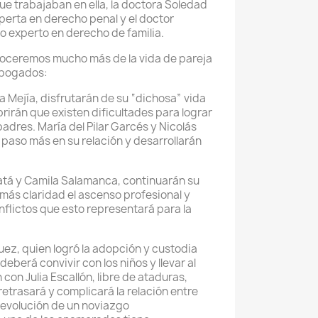
e trabajaban en ella, la doctora Soledad
erta en derecho penal y el doctor
o experto en derecho de familia.
conoceremos mucho más de la vida de pareja
abogados:
a Mejía, disfrutarán de su “dichosa” vida
rirán que existen dificultades para lograr
padres. María del Pilar Garcés y Nicolás
 paso más en su relación y desarrollarán
atá y Camila Salamanca, continuarán su
ás claridad el ascenso profesional y
nflictos que esto representará para la
uez, quien logró la adopción y custodia
deberá convivir con los niños y llevar al
con Julia Escallón, libre de ataduras,
retrasará y complicará la relación entre
il evolución de un noviazgo