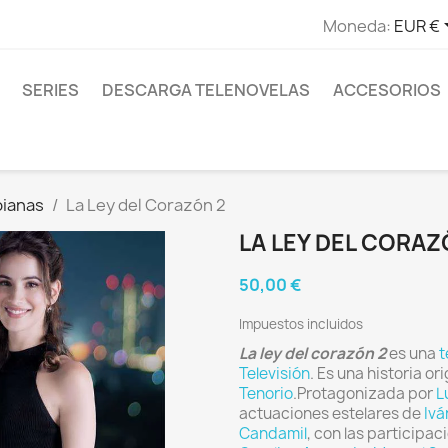
Moneda:
EUR €
SERIES
DESCARGA TELENOVELAS
ACCESORIOS
bianas
La Ley del Corazón 2
LA LEY DEL CORAZ
50,00 €
Impuestos incluidos
La ley del corazón 2
es una
t
Televisión
. Es una historia or
Tenorio
.Protagonizada por
L
actuaciones estelares de
Ivá
Candamil
, con las participa