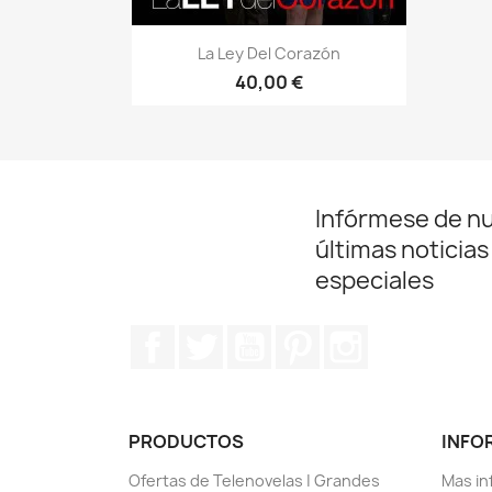
Vista rápida

La Ley Del Corazón
40,00 €
Infórmese de n
últimas noticias
especiales
Facebook
Twitter
YouTube
Pinterest
Instagram
PRODUCTOS
INFO
Ofertas de Telenovelas | Grandes
Mas in