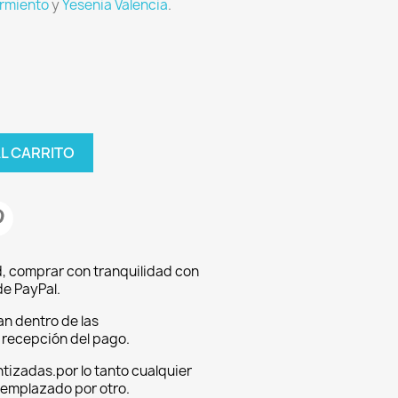
rmiento
y
Yesenia Valencia
.
AL CARRITO
, comprar con tranquilidad con
e PayPal.
an dentro de las
a recepción del pago.
tizadas.por lo tanto cualquier
eemplazado por otro.