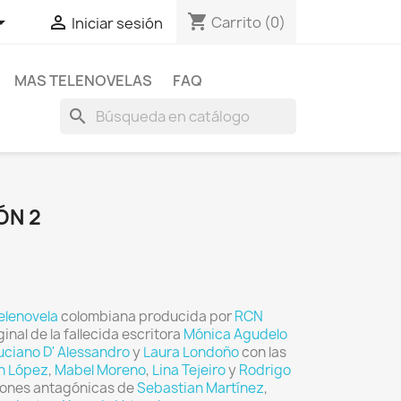
shopping_cart


Carrito
(0)
Iniciar sesión
MAS TELENOVELAS
FAQ
search
ÓN 2
elenovela
colombiana producida por
RCN
iginal de la fallecida escritora
Mónica Agudelo
uciano D' Alessandro
y
Laura Londoño
con las
n López
,
Mabel Moreno
,
Lina Tejeiro
y
Rodrigo
ciones antagónicas de
Sebastian Martínez
,