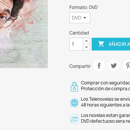
Formato: DVD
Cantidad

AÑADIR 
Compartir
Comprar con seguridad
Protección de compra d
Los Telenovelas se enví
48 horas siguientes a l
Los novelas estan garan
DVD defectuoso sera r