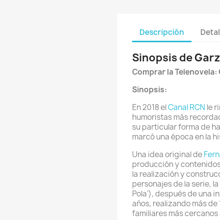
Descripción
Detal
Sinopsis de Garz
Comprar la Telenovela:
Sinopsis:
En 2018 el
Canal RCN
le r
humoristas más recordad
su particular forma de ha
marcó una época en la hi
Una idea original de
Fern
producción y contenidos 
la realización y constru
personajes de la serie, la
Pola’), después de una i
años, realizando más de 
familiares más cercanos