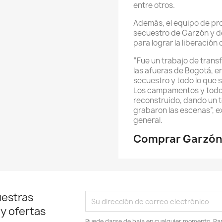
entre otros.
Además, el equipo de pr
secuestro de Garzón y d
para lograr la liberació
“Fue un trabajo de tran
las afueras de Bogotá, e
secuestro y todo lo que s
Los campamentos y todo 
reconstruido, dando un t
grabaron las escenas”, e
general.
Comprar Garzón 
uestras
 y ofertas
Puede darse de baja en cualquier momento. Para