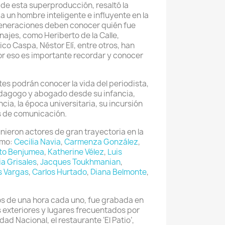
 de esta superproducción, resaltó la
a un hombre inteligente e influyente en la
eneraciones deben conocer quién fue
ajes, como Heriberto de la Calle,
co Caspa, Néstor Elí, entre otros, han
Por eso es importante recordar y conocer
ntes podrán conocer la vida del periodista,
pedagogo y abogado desde su infancia,
ia, la época universitaria, su incursión
os de comunicación.
unieron actores de gran trayectoria en la
omo:
Cecilia Navia
,
Carmenza González
,
to Benjumea
,
Katherine Vélez
,
Luis
ia Grisales
,
Jacques Toukhmanian
,
s Vargas
,
Carlos Hurtado
,
Diana Belmonte
,
los de una hora cada uno, fue grabada en
 exteriores y lugares frecuentados por
ad Nacional, el restaurante ‘El Patio’,