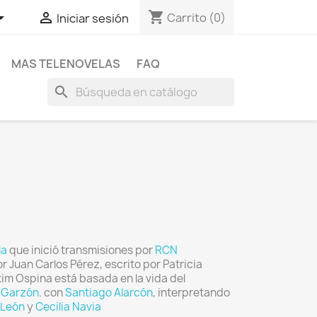
shopping_cart


Carrito
(0)
Iniciar sesión
MAS TELENOVELAS
FAQ
search
la
que inició transmisiones por
RCN
 Juan Carlos Pérez, escrito por Patricia
kim Ospina está basada en la vida del
 Garzón
.​ con
Santiago Alarcón
, interpretando
 León
y
Cecilia Navia