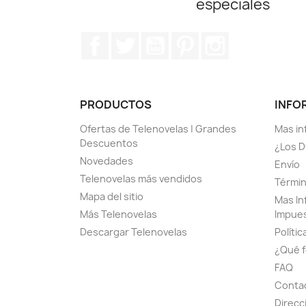
especiales
Facebook
Twitter
YouTube
Pinterest
Instagram
PRODUCTOS
INFO
Ofertas de Telenovelas | Grandes
Mas in
Descuentos
¿Los D
Novedades
Envío
Telenovelas más vendidos
Términ
Mapa del sitio
Mas In
Más Telenovelas
Impue
Descargar Telenovelas
Polític
¿Qué f
FAQ
Contac
Direcc