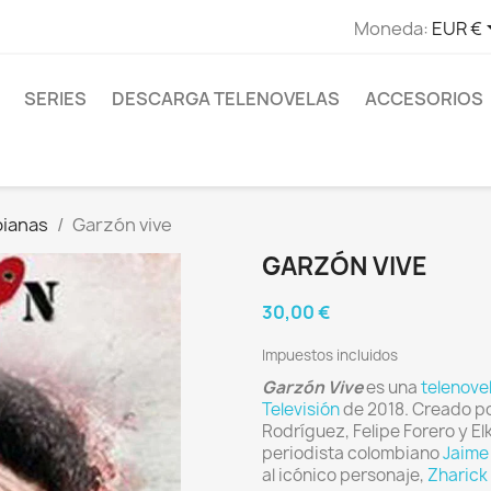
Moneda:
EUR €
SERIES
DESCARGA TELENOVELAS
ACCESORIOS
bianas
Garzón vive
GARZÓN VIVE
30,00 €
Impuestos incluidos
Garzón Vive
es una
telenove
Televisión
de 2018. Creado por
Rodríguez, Felipe Forero y El
periodista colombiano
Jaime
al icónico personaje,
Zharick