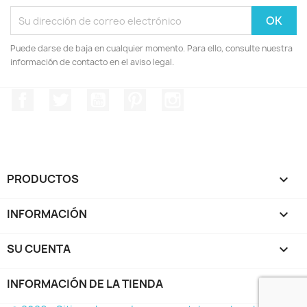
Puede darse de baja en cualquier momento. Para ello, consulte nuestra
información de contacto en el aviso legal.
Facebook
Twitter
YouTube
Pinterest
Instagram
PRODUCTOS

INFORMACIÓN

SU CUENTA

INFORMACIÓN DE LA TIENDA
keyboard_arrow_down