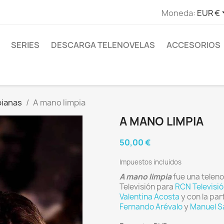
Moneda:
EUR €
SERIES
DESCARGA TELENOVELAS
ACCESORIOS
bianas
A mano limpia
A MANO LIMPIA
50,00 €
Impuestos incluidos
A mano limpia
fue una telen
Televisión para
RCN Televisi
Valentina Acosta
y con la pa
Fernando Arévalo
y
Manuel S