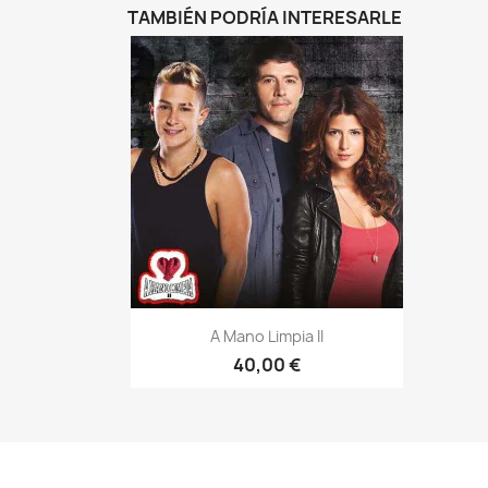
TAMBIÉN PODRÍA INTERESARLE
Vista rápida

A Mano Limpia II
40,00 €