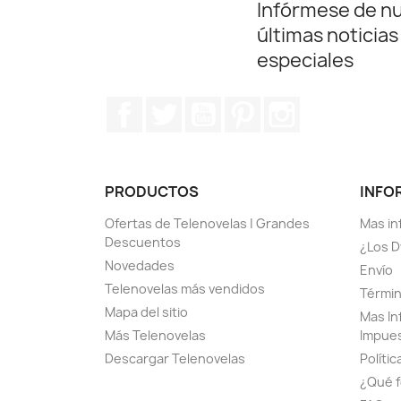
Infórmese de n
últimas noticias
especiales
Facebook
Twitter
YouTube
Pinterest
Instagram
PRODUCTOS
INFO
Ofertas de Telenovelas | Grandes
Mas in
Descuentos
¿Los D
Novedades
Envío
Telenovelas más vendidos
Términ
Mapa del sitio
Mas In
Más Telenovelas
Impue
Descargar Telenovelas
Polític
¿Qué f