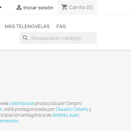
shopping_cart


Carrito
(0)
Iniciar sesión
MAS TELENOVELAS
FAQ
search
ovela
colombiana
producida por Cenpro
ón
, está protagonizada por
Claudio Cataño
y
rticipación antagónica de
Andrés Juan
,
armiento
.