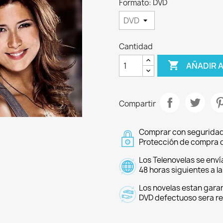
Formato: DVD
Cantidad

AÑADIR 
Compartir
Comprar con seguridad
Protección de compra d
Los Telenovelas se enví
48 horas siguientes a l
Los novelas estan garan
DVD defectuoso sera r