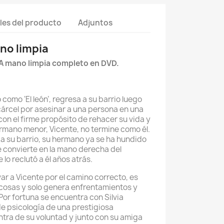
les del producto
Adjuntos
no limpia
 A mano limpia completo en DVD.
omo ‘El león’, regresa a su barrio luego
árcel por asesinar a una persona en una
con el firme propósito de rehacer su vida y
rmano menor, Vicente, no termine como él.
 a su barrio, su hermano ya se ha hundido
e convierte en la mano derecha del
 lo reclutó a él años atrás.
var a Vicente por el camino correcto, es
 cosas y solo genera enfrentamientos y
Por fortuna se encuentra con Silvia
de psicología de una prestigiosa
ntra de su voluntad y junto con su amiga