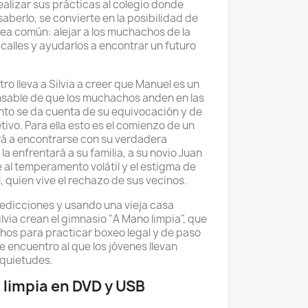
ealizar sus prácticas al colegio donde
 saberlo, se convierte en la posibilidad de
rea común: alejar a los muchachos de la
s calles y ayudarlos a encontrar un futuro
o lleva a Silvia a creer que Manuel es un
onsable de que los muchachos anden en las
nto se da cuenta de su equivocación y de
tivo. Para ella esto es el comienzo de un
ará a encontrarse con su verdadera
a enfrentará a su familia, a su novio Juan
 al temperamento volátil y el estigma de
 quien vive el rechazo de sus vecinos.
redicciones y usando una vieja casa
via crean el gimnasio "A Mano limpia", que
chos para practicar boxeo legal y de paso
de encuentro al que los jóvenes llevan
nquietudes.
limpia en DVD y USB