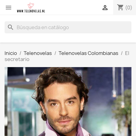
shopping_cart


(0)
search
Inicio
Telenovelas
Telenovelas Colombianas
El
secretario