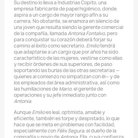
Su destino lo lleva a Industrias Copito, una
empresa fabricante de papel higiénico, donde
aspira a un cargo de mayor rango afín a su
carrera. No obstante, se enamora en silencio de
una joven que resulta siendo la gerente comercial
de la compañía, llamada
Antonia Fontalvo
, pero
para conquistar su corazón deberá forjar su
camino al éxito como secretario.
Emilio
tendrá
que adaptarse a un cargo que por años ha sido
característico de las mujeres, vestirse como ellas
y recibir órdenes de sus superiores, de paso
soportando las burlas de las otras secretarias —
quienes al comienzo no simpatizan con él— y de
los empleados del área administrativa, así como
las humillaciones de
Mario
, el gerente de
operaciones y su jefe inmediato junto con
Antonia
.
Aunque
Emilio
es leal, optimista, amable y
eficiente, también es torpe y despistado, lo que
hace que se meta en problemas con facilidad,
especialmente con
Félix Segura
, el dueño de la
compañía y novio de
Antonia
. Ella, cuya confianza