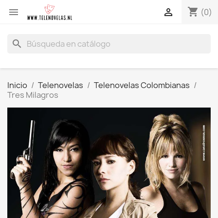
shopping_cart


(0)
search
Inicio
Telenovelas
Telenovelas Colombianas
Tres Milagros