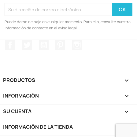
Puede darse de baja en cualquier momento. Para ello, consulte nuestra
información de contacto en el aviso legal.
Facebook
Twitter
YouTube
Pinterest
Instagram
PRODUCTOS

INFORMACIÓN

SU CUENTA

INFORMACIÓN DE LA TIENDA
keyboard_arrow_down