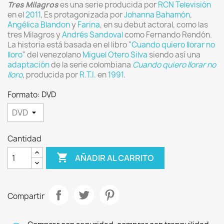
Tres Milagros
es una serie producida por
RCN Televisión
en el
2011
, Es protagonizada por
Johanna Bahamón
,
Angélica Blandon
y
Farina
, en su debut actoral, como las
tres Milagros y
Andrés Sandoval
como Fernando Rendón.
La historia está basada en el libro "
Cuando quiero llorar no
lloro
" del venezolano
Miguel Otero Silva
siendo así una
adaptación
de la serie colombiana
Cuando quiero llorar no
lloro
, producida por
R.T.I.
en
1991
.
Formato: DVD
Cantidad

AÑADIR AL CARRITO
Compartir