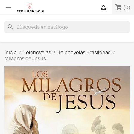
shopping_cart


(0)
search
Inicio
Telenovelas
Telenovelas Brasileñas
Milagros de Jesús