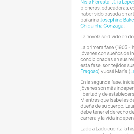
Nísia Floresta
,
Júlia Lope
pioneras, educadoras, es
haber sido basada en ar
bailarina
Josephine Bake
Chiquinha Gonzaga
.
La novela se divide en do
La primera fase (1903 - 
jóvenes con sueños de i
condicionadas en sus rel
esta fase, son tejidos s
Fragoso
) y José María (
L
En la segunda fase, inici
jóvenes son más independ
libertad y de establecers
Mientras que Isabel es d
dueña de su cuerpo, Laura
debe tener el derecho de 
carrera y la vida indepe
Lado a Lado cuenta la hi