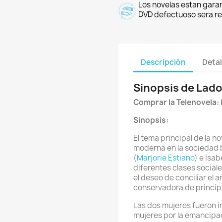
Los novelas estan garan
DVD defectuoso sera r
Descripción
Detal
Sinopsis de Lado
Comprar la Telenovela:
Sinopsis:
El tema principal de la n
moderna en la sociedad br
(
Marjorie Estiano
) e Isabe
diferentes clases social
el deseo de conciliar el a
conservadora de principio
Las dos mujeres fueron in
mujeres por la emancipac