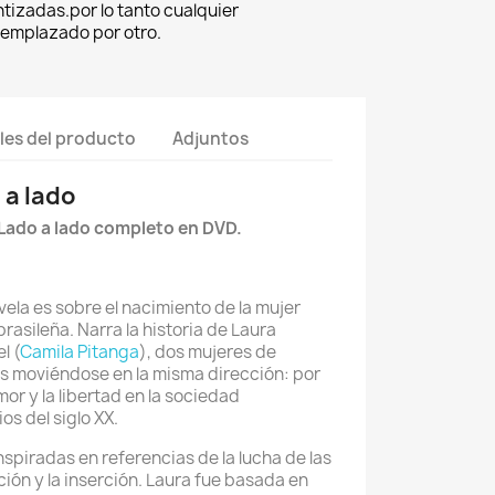
tizadas.por lo tanto cualquier
eemplazado por otro.
les del producto
Adjuntos
 a lado
 Lado a lado completo en DVD.
ovela es sobre el nacimiento de la mujer
asileña. Narra la historia de Laura
l (
Camila Pitanga
), dos mujeres de
es moviéndose en la misma dirección: por
mor y la libertad en la sociedad
s del siglo XX.
spiradas en referencias de la lucha de las
ión y la inserción. Laura fue basada en