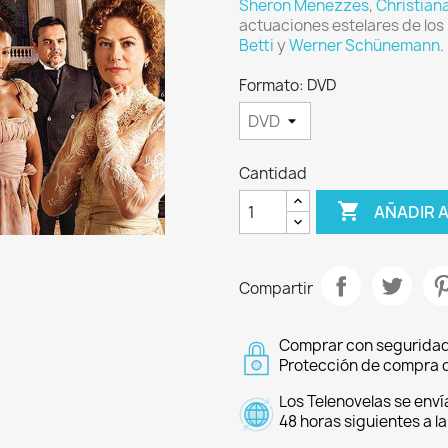
Sheron Menezzes
,
Christian
actuaciones estelares de los
Betti
y
Werner Schünemann
.
Formato: DVD
Cantidad

AÑADIR 
Compartir
Comprar con seguridad
Protección de compra d
Los Telenovelas se enví
48 horas siguientes a l