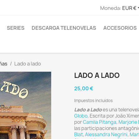
Moneda:
EUR €
SERIES
DESCARGA TELENOVELAS
ACCESORIOS
ñas
Lado a lado
LADO A LADO
25,00 €
Impuestos incluidos
Lado a Lado
es una telenovel
Globo
, Escrita por João Xim
por
Camila Pitanga
,
Marjorie 
las participaciones antagón
Blat
,
Alessandra Negrini
,
Mari