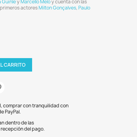
a Guinle
y
Marcello Melo
y cuenta con las
 primeros actores
Milton Gonçalves
,
Paulo
AL CARRITO
, comprar con tranquilidad con
e PayPal.
an dentro de las
a recepción del pago.