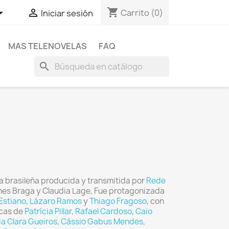
shopping_cart


Carrito
(0)
Iniciar sesión
MAS TELENOVELAS
FAQ
search
a brasileña producida y transmitida por
Rede
enes Braga y Claudia Lage, Fue protagonizada
Estiano
,
Lázaro Ramos
y
Thiago Fragoso
, con
icas de
Patrícia Pillar
,
Rafael Cardoso
,
Caio
a Clara Gueiros
,
Cássio Gabus Mendes
,