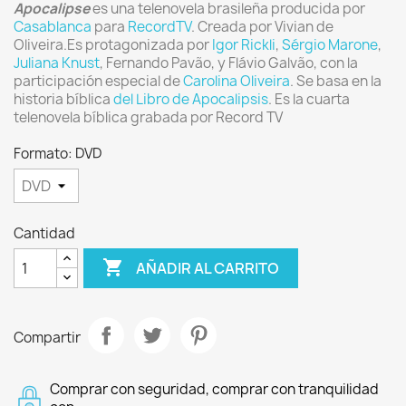
Apocalipse
es una telenovela brasileña producida por
Casablanca
para
RecordTV
. Creada por Vivian de
Oliveira.Es protagonizada por
Igor Rickli
,
Sérgio Marone
,
Juliana Knust
, Fernando Pavão, y Flávio Galvão, con la
participación especial de
Carolina Oliveira
. Se basa en la
historia bíblica
del Libro de Apocalipsis
. Es la cuarta
telenovela bíblica grabada por Record TV
Formato: DVD
Cantidad

AÑADIR AL CARRITO
Compartir
Comprar con seguridad, comprar con tranquilidad