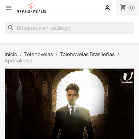
shopping_cart


(0)
search
Inicio
Telenovelas
Telenovelas Brasileñas
Apocalipsis