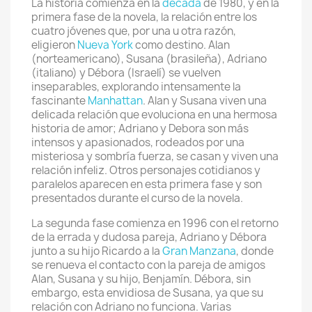
La historia comienza en la
década
de 1980, y en la
primera fase de la novela, la relación entre los
cuatro jóvenes que, por una u otra razón,
eligieron
Nueva York
como destino. Alan
(norteamericano), Susana (brasileña), Adriano
(italiano) y Débora (Israelí) se vuelven
inseparables, explorando intensamente la
fascinante
Manhattan
. Alan y Susana viven una
delicada relación que evoluciona en una hermosa
historia de amor; Adriano y Debora son más
intensos y apasionados, rodeados por una
misteriosa y sombría fuerza, se casan y viven una
relación infeliz. Otros personajes cotidianos y
paralelos aparecen en esta primera fase y son
presentados durante el curso de la novela.
La segunda fase comienza en 1996 con el retorno
de la errada y dudosa pareja, Adriano y Débora
junto a su hijo Ricardo a la
Gran Manzana
, donde
se renueva el contacto con la pareja de amigos
Alan, Susana y su hijo, Benjamín. Débora, sin
embargo, esta envidiosa de Susana, ya que su
relación con Adriano no funciona. Varias