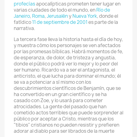
profecías
apocalípticas prometen tener lugar en
varias ciudades de todo el mundo, en
Río de
Janeiro
,
Roma
,
Jerusalén
y
Nueva York
, donde el
fatídico
11 de septiembre de 2001
es parte de la
narrativa.
La tercera fase lleva la historia hasta el día de hoy,
y muestra cómo los personajes se ven afectados
por las promesas bíblicas. Habrá momentos de fe,
de esperanza, de dolor, de tristeza y angustia,
donde el público podrá ver lo mejor y lo peor del
ser humano. Ricardo va a ser el antagonista, el
anticristo, el que lucha para dominar el mundo; él
se va a potenciar a sí mismo con los
descubrimientos científicos de Benjamín, que se
ha convertido en un gran científico y se ha
casado con Zoe, y lo usará para cometer
atrocidades. La gente del pasado que han
cometido actos terribles que puede sorprender al
público por aceptar a Cristo, mientras que los
"tibios" cristianos no pueden resistir y prefieren
adorar al diablo para ser librados de la muerte