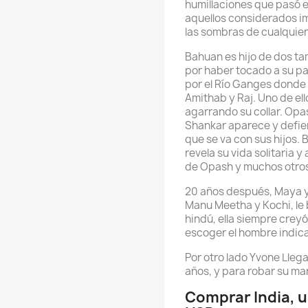
humillaciones que pasó en
aquellos considerados i
las sombras de cualquier 
Bahuan es hijo de dos t
por haber tocado a su pa
por el Río Ganges donde
Amithab y Raj. Uno de ell
agarrando su collar. Opa
Shankar aparece y defie
que se va con sus hijos.
revela su vida solitaria y
de Opash y muchos otro
20 años después, Maya y
Manu Meetha y Kochi, le
hindú, ella siempre crey
escoger el hombre indic
Por otro lado Yvone Llega
años, y para robar su mar
Comprar India, u