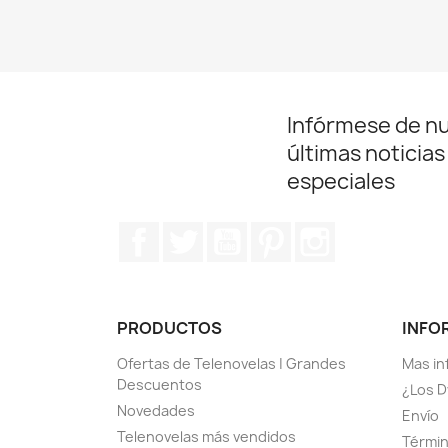
Infórmese de n
últimas noticias
especiales
Facebook
Twitter
YouTube
Pinterest
Instagram
PRODUCTOS
INFO
Ofertas de Telenovelas | Grandes
Mas in
Descuentos
¿Los D
Novedades
Envío
Telenovelas más vendidos
Términ