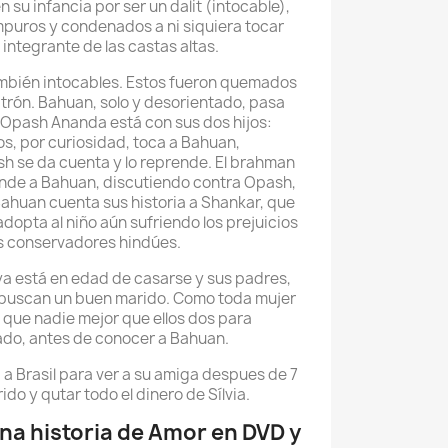
 su infancia por ser un dalit (intocable),
mpuros y condenados a ni siquiera tocar
integrante de las castas altas.
ambién intocables. Estos fueron quemados
trón. Bahuan, solo y desorientado, pasa
 Opash Ananda está con sus dos hijos:
os, por curiosidad, toca a Bahuan,
sh se da cuenta y lo reprende. El brahman
nde a Bahuan, discutiendo contra Opash,
 Bahuan cuenta sus historia a Shankar, que
 adopta al niño aún sufriendo los prejuicios
s conservadores hindúes.
a está en edad de casarse y sus padres,
 buscan un buen marido. Como toda mujer
ó que nadie mejor que ellos dos para
ado, antes de conocer a Bahuan.
 a Brasil para ver a su amiga despues de 7
ido y qutar todo el dinero de Sílvia.
na historia de Amor en DVD y