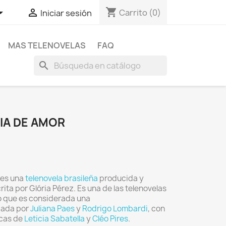
shopping_cart


Carrito
(0)
Iniciar sesión
MAS TELENOVELAS
FAQ
search
RIA DE AMOR
, es una
telenovela
brasileña
producida y
crita por Glória Pérez. Es una de las telenovelas
lo que es considerada una
zada por
Juliana Paes
y
Rodrigo Lombardi
, con
icas de
Leticia Sabatella
y
Cléo Pires
.