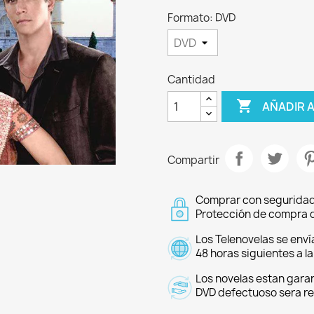
Formato: DVD
Cantidad

AÑADIR 
Compartir
Comprar con seguridad
Protección de compra d
Los Telenovelas se enví
48 horas siguientes a l
Los novelas estan garan
DVD defectuoso sera r