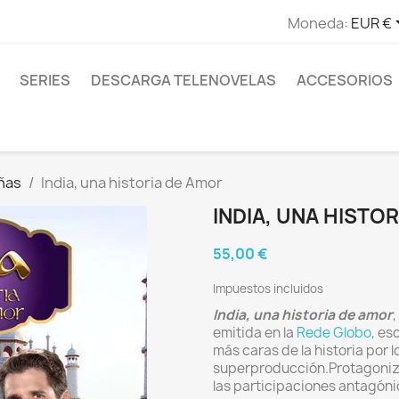
Moneda:
EUR €
SERIES
DESCARGA TELENOVELAS
ACCESORIOS
ñas
India, una historia de Amor
INDIA, UNA HISTO
55,00 €
Impuestos incluidos
India, una historia de amor
emitida en la
Rede Globo
, es
más caras de la historia por 
superproducción.Protagoni
las participaciones antagón