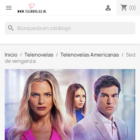
shopping_cart


(0)
search
Inicio
Telenovelas
Telenovelas Americanas
Sed
de venganza