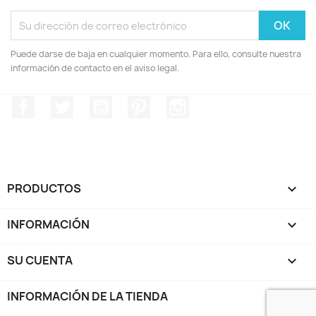
Puede darse de baja en cualquier momento. Para ello, consulte nuestra
información de contacto en el aviso legal.
Facebook
Twitter
YouTube
Pinterest
Instagram
PRODUCTOS

INFORMACIÓN

SU CUENTA

INFORMACIÓN DE LA TIENDA
keyboard_arrow_down