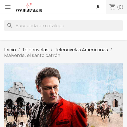
shopping_cart


(0)
search
Inicio
Telenovelas
Telenovelas Americanas
Malverde: el santo patrón