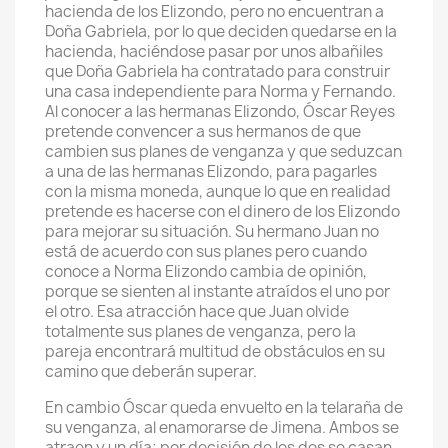
hacienda de los Elizondo, pero no encuentran a
Doña Gabriela, por lo que deciden quedarse en la
hacienda, haciéndose pasar por unos albañiles
que Doña Gabriela ha contratado para construir
una casa independiente para Norma y Fernando.
Al conocer a las hermanas Elizondo, Óscar Reyes
pretende convencer a sus hermanos de que
cambien sus planes de venganza y que seduzcan
a una de las hermanas Elizondo, para pagarles
con la misma moneda, aunque lo que en realidad
pretende es hacerse con el dinero de los Elizondo
para mejorar su situación. Su hermano Juan no
está de acuerdo con sus planes pero cuando
conoce a Norma Elizondo cambia de opinión,
porque se sienten al instante atraídos el uno por
el otro. Esa atracción hace que Juan olvide
totalmente sus planes de venganza, pero la
pareja encontrará multitud de obstáculos en su
camino que deberán superar.
En cambio Óscar queda envuelto en la telaraña de
su venganza, al enamorarse de Jimena. Ambos se
atraen y un día; por decisión de los dos se casan