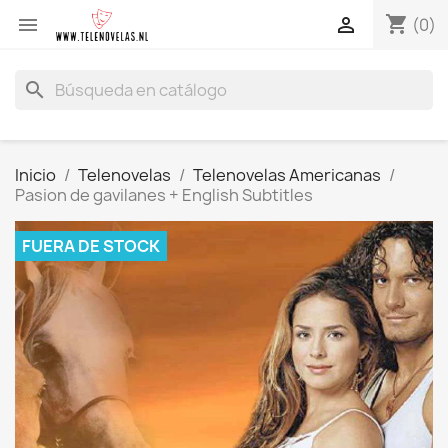
shopping_cart


(0)
search
Inicio
Telenovelas
Telenovelas Americanas
Pasion de gavilanes + English Subtitles
FUERA DE STOCK