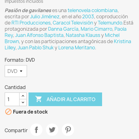
Impuestos incluidos
Pasión de gavilanes
es una
telenovela
colombiana
,
escrita por
Julio Jiménez
, en el año
2003
, coproducción
de
RTI Producciones
,
Caracol Televisión
y
Telemundo
.Está
protagonizada por
Danna García
,
Mario Cimarro
,
Paola
Rey
,
Juan Alfonso Baptista
,
Natasha Klauss
y
Michel
Brown
, y con las participaciones antagónicas de
Kristina
Lilley
,
Juan Pablo Shuk
y
Lorena Meritano
.
Formato: DVD
Cantidad

AÑADIR AL CARRITO

Fuera de stock
Compartir