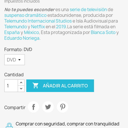
Impuestos incluidos
No te puedes esconder
es una
serie de televisión
de
suspenso
dramático
estadounidense, producida por
Telemundo Internacional Studios
e Isla Audiovisual para
Telemundo
y
Netflix
en el
2019
.La serie está filmada en
España
y
México
, Esta protagonizada por
Blanca Soto
y
Eduardo Noriega
.
Formato: DVD
Cantidad

AÑADIR AL CARRITO
Compartir
Comprar con seguridad, comprar con tranquilidad