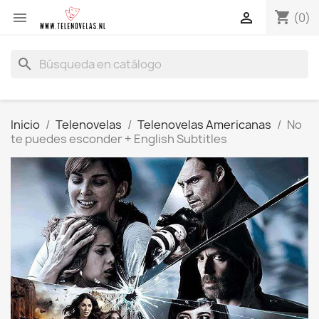
shopping_cart


(0)
search
Inicio
Telenovelas
Telenovelas Americanas
No
te puedes esconder + English Subtitles