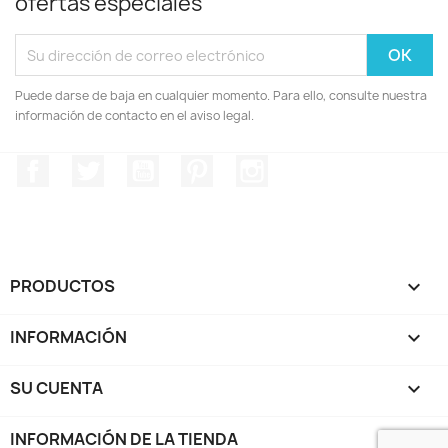
ofertas especiales
Puede darse de baja en cualquier momento. Para ello, consulte nuestra
información de contacto en el aviso legal.
Facebook
Twitter
YouTube
Pinterest
Instagram
PRODUCTOS

INFORMACIÓN

SU CUENTA

INFORMACIÓN DE LA TIENDA
keyboard_arrow_down