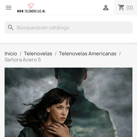
shopping_cart


(0)
search
Inicio
Telenovelas
Telenovelas Americanas
Señora Acero 5