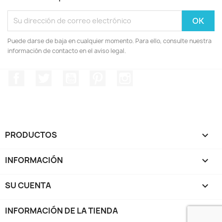
Puede darse de baja en cualquier momento. Para ello, consulte nuestra
información de contacto en el aviso legal.
Facebook
Twitter
YouTube
Pinterest
Instagram
PRODUCTOS

INFORMACIÓN

SU CUENTA

INFORMACIÓN DE LA TIENDA
keyboard_arrow_down