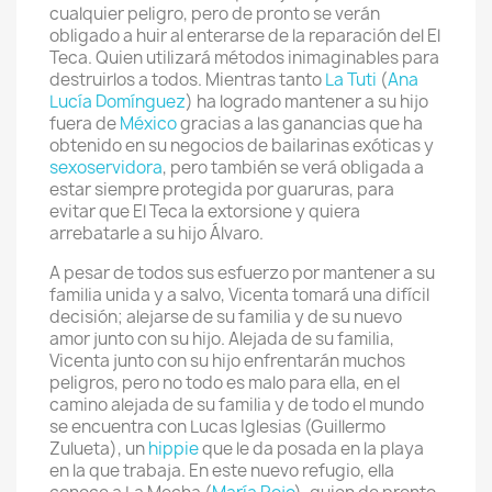
cualquier peligro, pero de pronto se verán
obligado a huir al enterarse de la reparación del El
Teca. Quien utilizará métodos inimaginables para
destruirlos a todos. Mientras tanto
La Tuti
(
Ana
Lucía Domínguez
) ha logrado mantener a su hijo
fuera de
México
gracias a las ganancias que ha
obtenido en su negocios de bailarinas exóticas y
sexoservidora
, pero también se verá obligada a
estar siempre protegida por guaruras, para
evitar que El Teca la extorsione y quiera
arrebatarle a su hijo Álvaro.
A pesar de todos sus esfuerzo por mantener a su
familia unida y a salvo, Vicenta tomará una difícil
decisión; alejarse de su familia y de su nuevo
amor junto con su hijo. Alejada de su familia,
Vicenta junto con su hijo enfrentarán muchos
peligros, pero no todo es malo para ella, en el
camino alejada de su familia y de todo el mundo
se encuentra con Lucas Iglesias (Guillermo
Zulueta), un
hippie
que le da posada en la playa
en la que trabaja. En este nuevo refugio, ella