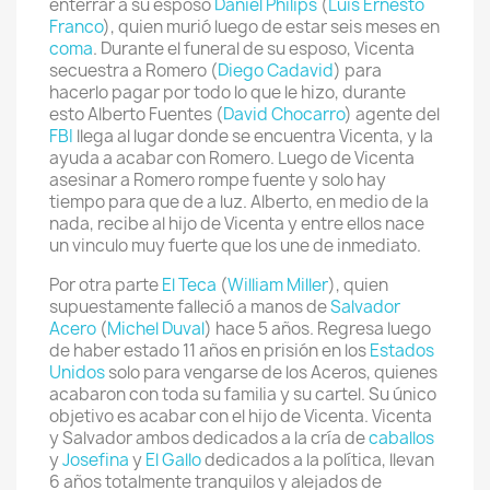
enterrar a su esposo
Daniel Philips
(
Luis Ernesto
Franco
), quien murió luego de estar seis meses en
coma
. Durante el funeral de su esposo, Vicenta
secuestra a Romero (
Diego Cadavid
) para
hacerlo pagar por todo lo que le hizo, durante
esto Alberto Fuentes (
David Chocarro
) agente del
FBI
llega al lugar donde se encuentra Vicenta, y la
ayuda a acabar con Romero. Luego de Vicenta
asesinar a Romero rompe fuente y solo hay
tiempo para que de a luz. Alberto, en medio de la
nada, recibe al hijo de Vicenta y entre ellos nace
un vinculo muy fuerte que los une de inmediato.
Por otra parte
El Teca
(
William Miller
), quien
supuestamente falleció a manos de
Salvador
Acero
(
Michel Duval
) hace 5 años. Regresa luego
de haber estado 11 años en prisión en los
Estados
Unidos
solo para vengarse de los Aceros, quienes
acabaron con toda su familia y su cartel. Su único
objetivo es acabar con el hijo de Vicenta. Vicenta
y Salvador ambos dedicados a la cría de
caballos
y
Josefina
y
El Gallo
dedicados a la política, llevan
6 años totalmente tranquilos y alejados de