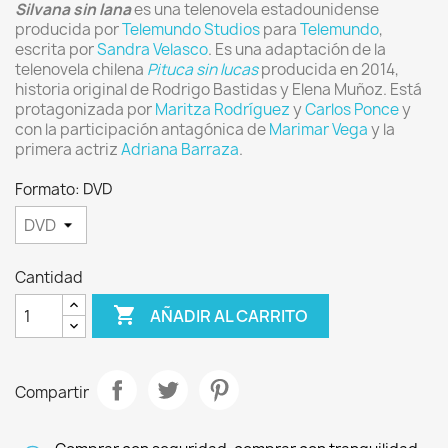
Silvana sin lana
es una telenovela estadounidense
producida por
Telemundo Studios
para
Telemundo
,
escrita por
Sandra Velasco
. Es una adaptación de la
telenovela chilena
Pituca sin lucas
producida en 2014,
historia original de Rodrigo Bastidas y Elena Muñoz. Está
protagonizada por
Maritza Rodríguez
y
Carlos Ponce
y
con la participación antagónica de
Marimar Vega
y la
primera actriz
Adriana Barraza
.
Formato: DVD
Cantidad

AÑADIR AL CARRITO
Compartir