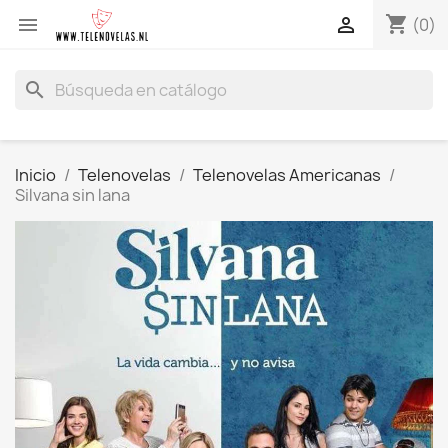
shopping_cart


(0)
search
Inicio
Telenovelas
Telenovelas Americanas
Silvana sin lana