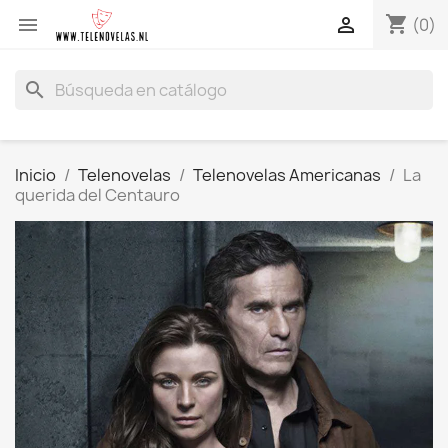
shopping_cart


(0)
search
Inicio
Telenovelas
Telenovelas Americanas
La
querida del Centauro