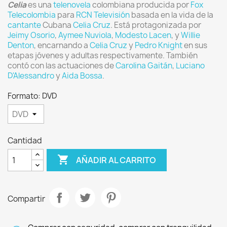
Celia
es una
telenovela
colombiana producida por
Fox
Telecolombia
para
RCN Televisión
basada en la vida de la
cantante
Cubana
Celia Cruz
. Está protagonizada por
Jeimy Osorio
,
Aymee Nuviola
,
Modesto Lacen
, y
Willie
Denton
, encarnando a
Celia Cruz
y
Pedro Knight
en sus
etapas jóvenes y adultas respectivamente. También
contó con las actuaciones de
Carolina Gaitán
,
Luciano
D'Alessandro
y
Aida Bossa
.
Formato: DVD
Cantidad

AÑADIR AL CARRITO
Compartir