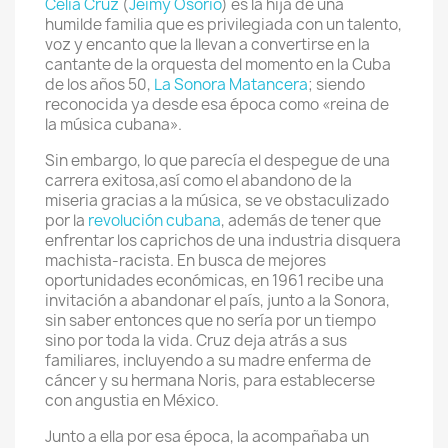
Celia Cruz
(
Jeimy Osorio
) es la hija de una
humilde familia que es privilegiada con un talento,
voz y encanto que la llevan a convertirse en la
cantante de la orquesta del momento en la Cuba
de los años 50,
La Sonora Matancera
; siendo
reconocida ya desde esa época como «reina de
la música cubana».
Sin embargo, lo que parecía el despegue de una
carrera exitosa,así como el abandono de la
miseria gracias a la música, se ve obstaculizado
por la
revolución cubana
, además de tener que
enfrentar los caprichos de una industria disquera
machista-racista. En busca de mejores
oportunidades económicas, en 1961 recibe una
invitación a abandonar el país, junto a la Sonora,
sin saber entonces que no sería por un tiempo
sino por toda la vida. Cruz deja atrás a sus
familiares, incluyendo a su madre enferma de
cáncer y su hermana Noris, para establecerse
con angustia en México.
Junto a ella por esa época, la acompañaba un