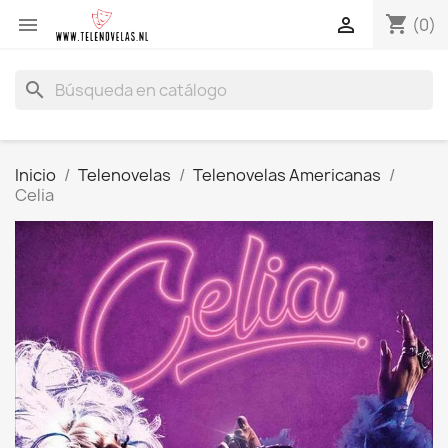
shopping_cart


(0)
search
Inicio
Telenovelas
Telenovelas Americanas
Celia