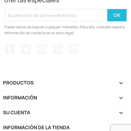
ofertas especiales
Puede darse de baja en cualquier momento. Para ello, consulte nuestra
información de contacto en el aviso legal.
Facebook
Twitter
YouTube
Pinterest
Instagram
PRODUCTOS

INFORMACIÓN

SU CUENTA

INFORMACIÓN DE LA TIENDA
keyboard_arrow_down