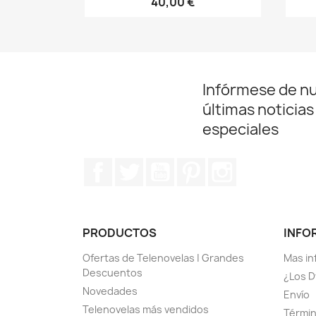
40,00 €
Infórmese de n
últimas noticias
especiales
Facebook
Twitter
YouTube
Pinterest
Instagram
PRODUCTOS
INFO
Ofertas de Telenovelas | Grandes
Mas in
Descuentos
¿Los D
Novedades
Envío
Telenovelas más vendidos
Términ