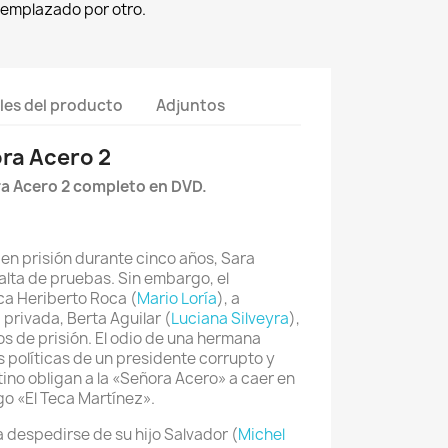
eemplazado por otro.
les del producto
Adjuntos
ra Acero 2
ra Acero 2 completo en DVD.
n prisión durante cinco años, Sara
alta de pruebas. Sin embargo, el
ca Heriberto Roca (
Mario Loría
), a
 privada, Berta Aguilar (
Luciana Silveyra
),
os de prisión. El odio de una hermana
s políticas de un presidente corrupto y
tino obligan a la «Señora Acero» a caer en
o «El Teca Martínez».
a despedirse de su hijo Salvador (
Michel