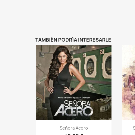
TAMBIÉN PODRÍA INTERESARLE
Vista rápida

Señora Acero
S