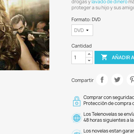
drogas y
lavado de dinero
má
proteger a su hijo y sus amig
Formato: DVD
Cantidad

AÑADIR 
Compartir
Comprar con seguridad
Protección de compra d
Los Telenovelas se enví
48 horas siguientes a l
Los novelas estan garan