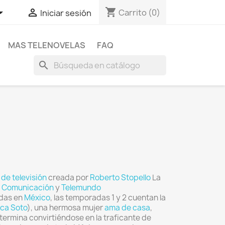
shopping_cart


Carrito
(0)
Iniciar sesión
MAS TELENOVELAS
FAQ
search
 de televisión
creada por
Roberto Stopello
La
 Comunicación
y
Telemundo
das en
México
, las temporadas 1 y 2 cuentan la
ca Soto
), una hermosa mujer
ama de casa
,
termina convirtiéndose en la traficante de