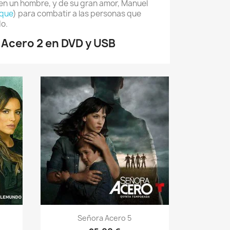
 en un hombre, y de su gran amor, Manuel
eque
) para combatir a las personas que
do.
Acero 2 en DVD y USB
Vista rápida

Señora Acero 5