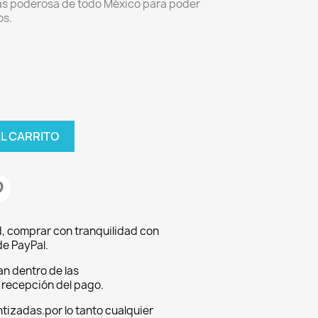
s poderosa de todo México para poder
os.
AL CARRITO
, comprar con tranquilidad con
e PayPal.
an dentro de las
a recepción del pago.
tizadas.por lo tanto cualquier