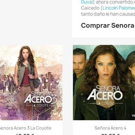
Duval
) ahora convertido
Caicedo (
Lincoln Palom
tanto daño le han causa
Comprar Senora 
Vista rápida
Vista rápida


enora Acero 3 La Coyote
Señora Acero 4