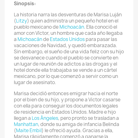
Sinopsis:
La historia narra las desventuras de Marisa Luján
(
Litzy
) quien administra un pequeño hotel en el
pueblo mexicano de
Michoacán
. Ella conoció el
amor con Víctor, un hombre que cada año llegaba
a
Michoacán
de
Estados Unidos
para pasar las
vacaciones de Navidad, y quedó embarazada.
Sin embargo, el sueño de una vida feliz con su hijo
se desvanece cuando el pueblo se convierte en
un lugar de reunión de adictos a las drogas y el
hotel donde ella trabajaba se vende a un cártel
mexicano, por lo que comenzó a servir como un
lugar de asesinato.
Marisa decidió entonces emigrar hacia el norte
por el bien de su hijo, y propone a Victor casarse
con ella para conseguir los documentos legales
de residencia en Estados Unidos. Madre e hijo
llegan a
Los Ángeles
, pero pronto se trasladan a
Manhattan
, donde su amiga de infancia Belinda
(
Maite Embil
) le ofreció ayuda. Gracias a ella,
Marisa rápidamente comenzó a ganarse la