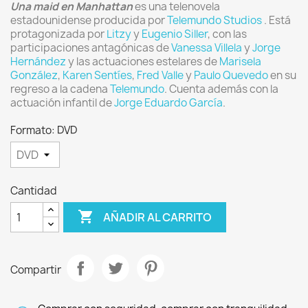
Una maid en Manhattan
es una telenovela
estadounidense producida por
Telemundo Studios
. Está
protagonizada por
Litzy
y
Eugenio Siller
, con las
participaciones antagónicas de
Vanessa Villela
y
Jorge
Hernández
y las actuaciones estelares de
Marisela
González
,
Karen Sentíes
,
Fred Valle
y
Paulo Quevedo
en su
regreso a la cadena
Telemundo
. Cuenta además con la
actuación infantil de
Jorge Eduardo García
.
Formato: DVD
Cantidad

AÑADIR AL CARRITO
Compartir