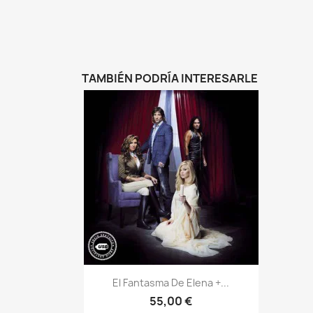
TAMBIÉN PODRÍA INTERESARLE
Vista rápida

El Fantasma De Elena +...
55,00 €