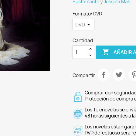
Bustamante
y
Jéssica Mas
.
Formato: DVD
Cantidad

AÑADIR 
Compartir
Comprar con seguridad
Protección de compra d
Los Telenovelas se enví
48 horas siguientes a l
Los novelas estan garan
DVD defectuoso sera r