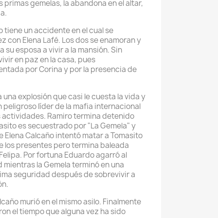
s primas gemelas, la abandona en el altar,
da.
tiene un accidente en el cual se
z con Elena Lafé. Los dos se enamoran y
a su esposa a vivir a la mansión. Sin
ivir en paz en la casa, pues
ntada por Corina y por la presencia de
una explosión que casi le cuesta la vida y
 peligroso líder de la mafia internacional
sus actividades. Ramiro termina detenido
asito es secuestrado por "La Gemela" y
te Elena Calcaño intentó matar a Tomasito
de los presentes pero termina baleada
Felipa. Por fortuna Eduardo agarró al
d mientras la Gemela terminó en una
xima seguridad después de sobrevivir a
ón.
año murió en el mismo asilo. Finalmente
ron el tiempo que alguna vez ha sido