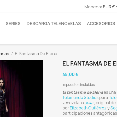
Moneda:
EUR €
SERIES
DESCARGA TELENOVELAS
ACCESORIOS
canas
El Fantasma De Elena
EL FANTASMA DE 
45,00 €
Impuestos incluidos
El fantasma de Elena
es una
Telemundo Studios
para
Tel
venezolana
Julia
, original de
por
Elizabeth Gutiérrez
y
Se
participaciones antagónica