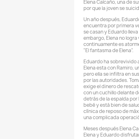
Elena Calcaño, una de su
por que la joven se suici
Un año después, Eduardo 
encuentra por primera ve
se casan y Eduardo lleva 
embargo, Elena no logra v
continuamente es atorme
"El fantasma de Elena".
Eduardo ha sobrevivido a 
Elena esta con Ramiro, un
pero ella se infiltra en 
por las autoridades. Tom
exige el dinero de resca
con un cuchillo delante 
detrás de la espalda por 
bebé y está bien de salu
clínica de reposo de má
una complicada operaci
Meses después Elena Calc
Elena y Eduardo disfruta