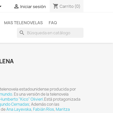
shopping_cart


Carrito
(0)
Iniciar sesión
MAS TELENOVELAS
FAQ
search
ELENA
 telenovela estadounidense producida por
emundo
. Es una versión de la telenovela
Humberto "Kico" Olivieri
.Está protagonizada
gundo Cernadas
; Además con las
s de
Ana Layevska
,
Fabián Ríos
,
Maritza