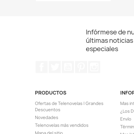
Infórmese de n
últimas noticias
especiales
Facebook
Twitter
YouTube
Pinterest
Instagram
PRODUCTOS
INFO
Ofertas de Telenovelas | Grandes
Mas in
Descuentos
¿Los D
Novedades
Envío
Telenovelas más vendidos
Términ
Mapa del sitio