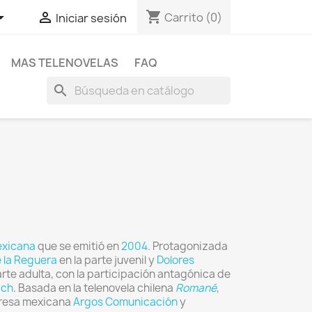
shopping_cart


Carrito
(0)
Iniciar sesión
MAS TELENOVELAS
FAQ
search
xicana
que se emitió en
2004
. Protagonizada
 la Reguera
en la parte juvenil y
Dolores
arte adulta, con la participación antagónica de
ich
. Basada en la telenovela chilena
Romané
,
presa mexicana
Argos Comunicación
y