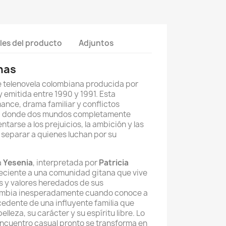
les del producto
Adjuntos
nas
e telenovela colombiana producida por
y emitida entre 1990 y 1991. Esta
nce, drama familiar y conflictos
ria donde dos mundos completamente
tarse a los prejuicios, la ambición y las
 separar a quienes luchan por su
a
Yesenia
, interpretada por
Patricia
neciente a una comunidad gitana que vive
s y valores heredados de sus
ambia inesperadamente cuando conoce a
cedente de una influyente familia que
lleza, su carácter y su espíritu libre. Lo
cuentro casual pronto se transforma en