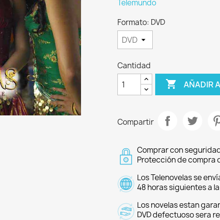
Telemundo
Formato: DVD
Cantidad

AÑADIR 
Compartir
Comprar con seguridad
Protección de compra d
Los Telenovelas se enví
48 horas siguientes a l
Los novelas estan garan
DVD defectuoso sera r