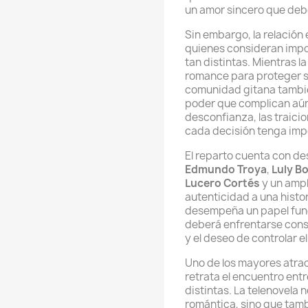
un amor sincero que deb
Sin embargo, la relación
quienes consideran impos
tan distintas. Mientras la
romance para proteger su
comunidad gitana tambié
poder que complican aún 
desconfianza, las traicio
cada decisión tenga imp
El reparto cuenta con d
Edmundo Troya
,
Luly B
Lucero Cortés
y un ampl
autenticidad a una histo
desempeña un papel fun
deberá enfrentarse const
y el deseo de controlar e
Uno de los mayores atra
retrata el encuentro en
distintas. La telenovela n
romántica, sino que tambi