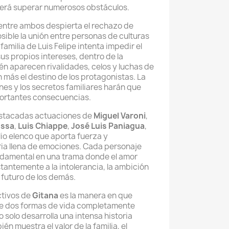
erá superar numerosos obstáculos.
 entre ambos despierta el rechazo de
ible la unión entre personas de culturas
 familia de Luis Felipe intenta impedir el
s propios intereses, dentro de la
n aparecen rivalidades, celos y luchas de
más el destino de los protagonistas. La
nes y los secretos familiares harán que
ortantes consecuencias.
estacadas actuaciones de
Miguel Varoni
,
ossa
,
Luis Chiappe
,
José Luis Paniagua
,
io elenco que aporta fuerza y
ria llena de emociones. Cada personaje
damental en una trama donde el amor
antemente a la intolerancia, la ambición
l futuro de los demás.
ctivos de
Gitana
es la manera en que
tre dos formas de vida completamente
o solo desarrolla una intensa historia
én muestra el valor de la familia, el