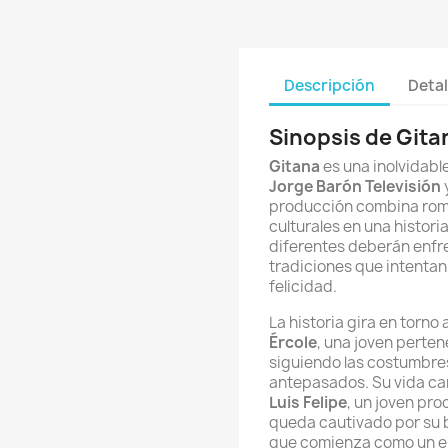
Descripción
Detal
Sinopsis de Gita
Gitana
es una inolvidabl
Jorge Barón Televisión
producción combina roma
culturales en una histo
diferentes deberán enfren
tradiciones que intentan
felicidad.
La historia gira en torno 
Ércole
, una joven perte
siguiendo las costumbre
antepasados. Su vida c
Luis Felipe
, un joven pro
queda cautivado por su be
que comienza como un en