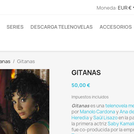
Moneda:
EUR €
SERIES
DESCARGA TELENOVELAS
ACCESORIOS
canas
Gitanas
GITANAS
50,00 €
Impuestos incluidos
Gitanas
es una
telenovela
me
por
Manolo Cardona
y
Ana de
Heredia
y
Saúl Lisazo
en la p
la primera actriz
Saby Kamal
fue co-producida por la em